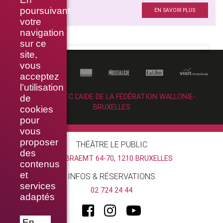
poursuivant
EN SAVOIR PLUS
votre
navigation
sur ce
site,
vous
acceptez
l’utilisation
RÉALISÉ AVEC L’AIDE DE LA FÉDÉRATION WALLONIE-
de
BRUXELLES
cookies
pour
vous
proposer
THÉÂTRE LE PUBLIC
des
RUE BRAEMT 64-70, 1210 BRUXELLES
contenus
et
INFOS & RÉSERVATIONS
services
02 724 24 44
adaptés
En