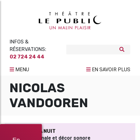
INFOS &
RÉSERVATIONS:
02 724 24 44
MENU
EN SAVOIR PLUS
NICOLAS
VANDOOREN
GILLES ET LA NUIT
Musique originale et décor sonore
En