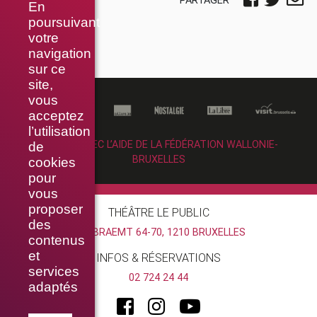
En
poursuivant
votre
navigation
sur ce
site,
vous
acceptez
l’utilisation
RÉALISÉ AVEC L’AIDE DE LA FÉDÉRATION WALLONIE-
de
BRUXELLES
cookies
pour
vous
proposer
THÉÂTRE LE PUBLIC
des
RUE BRAEMT 64-70, 1210 BRUXELLES
contenus
et
INFOS & RÉSERVATIONS
services
02 724 24 44
adaptés