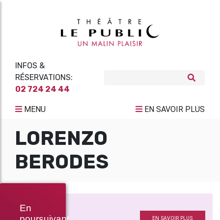
INFOS &
RÉSERVATIONS:
02 724 24 44
MENU
EN SAVOIR PLUS
LORENZO
BERODES
HORS-JEU
En
Régie
poursuivant
EN SAVOIR PLUS