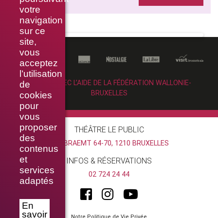
votre
navigation
sur ce
site,
vous
acceptez
l’utilisation
RÉALISÉ AVEC L’AIDE DE LA FÉDÉRATION WALLONIE-
de
BRUXELLES
cookies
pour
vous
proposer
THÉÂTRE LE PUBLIC
des
RUE BRAEMT 64-70, 1210 BRUXELLES
contenus
et
INFOS & RÉSERVATIONS
services
02 724 24 44
adaptés
En
savoir
Notre Politique de Vie Privée