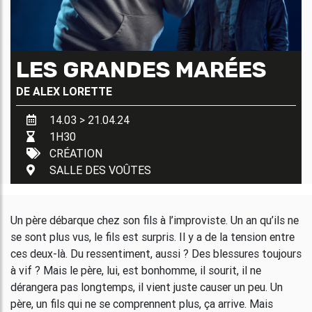
LES GRANDES MARÉES
DE
ALEX LORETTE
14.03 > 21.04.24
1H30
CRÉATION
SALLE DES VOÛTES
Un père débarque chez son fils à l’improviste. Un an qu’ils ne
se sont plus vus, le fils est surpris. Il y a de la tension entre
ces deux-là. Du ressentiment, aussi ? Des blessures toujours
à vif ? Mais le père, lui, est bonhomme, il sourit, il ne
dérangera pas longtemps, il vient juste causer un peu. Un
père, un fils qui ne se comprennent plus, ça arrive. Mais