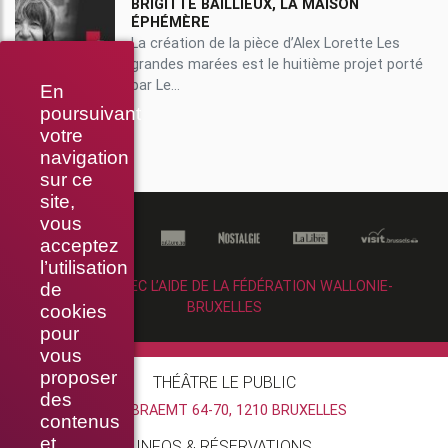
BRIGITTE BAILLIEUX, LA MAISON
ÉPHÉMÈRE
La création de la pièce d’Alex Lorette Les
grandes marées est le huitième projet porté
par Le...
En
poursuivant
votre
navigation
sur ce
site,
vous
acceptez
l’utilisation
RÉALISÉ AVEC L’AIDE DE LA FÉDÉRATION WALLONIE-
de
BRUXELLES
cookies
pour
vous
proposer
THÉÂTRE LE PUBLIC
des
RUE BRAEMT 64-70, 1210 BRUXELLES
contenus
et
INFOS & RÉSERVATIONS