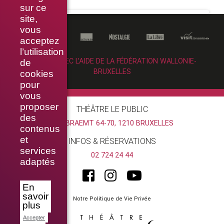
sur ce
site,
vous
acceptez
l’utilisation
RÉALISÉ AVEC L’AIDE DE LA FÉDÉRATION WALLONIE-
de
BRUXELLES
cookies
pour
vous
proposer
THÉÂTRE LE PUBLIC
des
RUE BRAEMT 64-70, 1210 BRUXELLES
contenus
et
INFOS & RÉSERVATIONS
services
02 724 24 44
adaptés
En
savoir
Notre Politique de Vie Privée
plus
Accepter