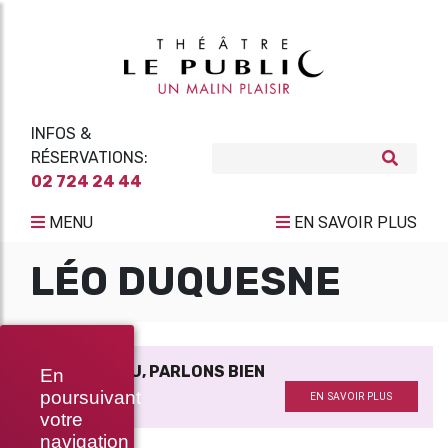
INFOS &
RÉSERVATIONS:
02 724 24 44
MENU
EN SAVOIR PLUS
LÉO DUQUESNE
PARLONS PEU, PARLONS BIEN
En
De et avec
poursuivant
EN SAVOIR PLUS
votre
navigation