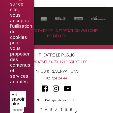
sur ce
site,
vous
acceptez
l’utilisation
RÉALISÉ AVEC L’AIDE DE LA FÉDÉRATION WALLONIE-
de
BRUXELLES
cookies
pour
vous
proposer
THÉÂTRE LE PUBLIC
des
RUE BRAEMT 64-70, 1210 BRUXELLES
contenus
et
INFOS & RÉSERVATIONS
services
02 724 24 44
adaptés
En
savoir
Notre Politique de Vie Privée
plus
Accepter