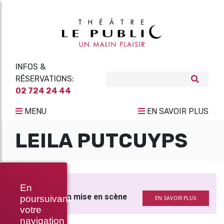
INFOS &
RÉSERVATIONS:
02 724 24 44
MENU
EN SAVOIR PLUS
LEILA PUTCUYPS
LA FORÊT
En
Assistante à la mise en scène
poursuivant
EN SAVOIR PLUS
votre
navigation