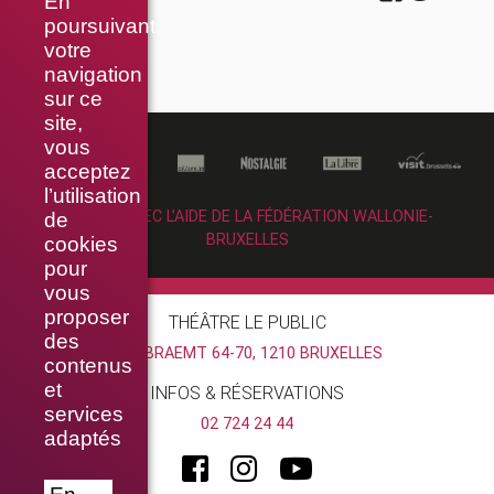
En
poursuivant
votre
navigation
sur ce
site,
vous
acceptez
l’utilisation
RÉALISÉ AVEC L’AIDE DE LA FÉDÉRATION WALLONIE-
de
BRUXELLES
cookies
pour
vous
proposer
THÉÂTRE LE PUBLIC
des
RUE BRAEMT 64-70, 1210 BRUXELLES
contenus
et
INFOS & RÉSERVATIONS
services
02 724 24 44
adaptés