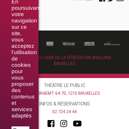
En
poursuivant
votre
navigation
sur ce
site,
vous
acceptez
l’utilisation
RÉALISÉ AVEC L’AIDE DE LA FÉDÉRATION WALLONIE-
de
BRUXELLES
cookies
pour
vous
proposer
THÉÂTRE LE PUBLIC
des
RUE BRAEMT 64-70, 1210 BRUXELLES
contenus
et
INFOS & RÉSERVATIONS
services
02 724 24 44
adaptés