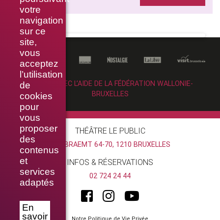
votre
navigation
sur ce
site,
vous
acceptez
l’utilisation
RÉALISÉ AVEC L’AIDE DE LA FÉDÉRATION WALLONIE-
de
BRUXELLES
cookies
pour
vous
proposer
THÉÂTRE LE PUBLIC
des
RUE BRAEMT 64-70, 1210 BRUXELLES
contenus
et
INFOS & RÉSERVATIONS
services
02 724 24 44
adaptés
En
savoir
Notre Politique de Vie Privée