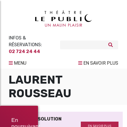
INFOS &
RÉSERVATIONS:
02 724 24 44
MENU
EN SAVOIR PLUS
LAURENT
ROUSSEAU
ANTIFREEZE SOLUTION
En
Avec
poursuivant
EN SAVOIR PLUS