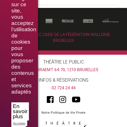
sur ce
site,
vous
acceptez
l’utilisation
RÉALISÉ AVEC L’AIDE DE LA FÉDÉRATION WALLONIE-
de
BRUXELLES
cookies
pour
vous
proposer
THÉÂTRE LE PUBLIC
des
RUE BRAEMT 64-70, 1210 BRUXELLES
contenus
et
INFOS & RÉSERVATIONS
services
02 724 24 44
adaptés
En
savoir
Notre Politique de Vie Privée
plus
Accepter