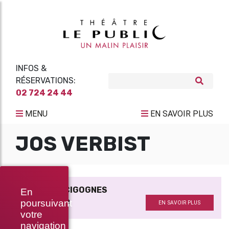
INFOS &
RÉSERVATIONS:
02 724 24 44
MENU
EN SAVOIR PLUS
JOS VERBIST
LE JEU DES CIGOGNES
En
Mise en scène
poursuivant
EN SAVOIR PLUS
votre
navigation