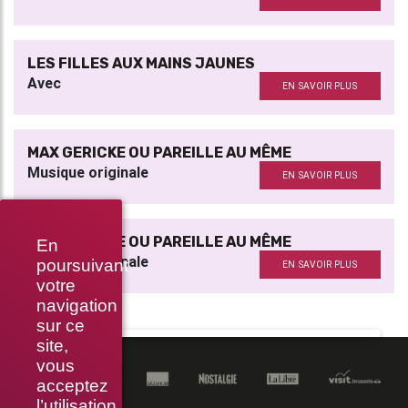
LES FILLES AUX MAINS JAUNES
Avec
EN SAVOIR PLUS
MAX GERICKE OU PAREILLE AU MÊME
Musique originale
EN SAVOIR PLUS
MAX GERICKE OU PAREILLE AU MÊME
En
Musique originale
poursuivant
EN SAVOIR PLUS
votre
navigation
sur ce
site,
vous
acceptez
l’utilisation