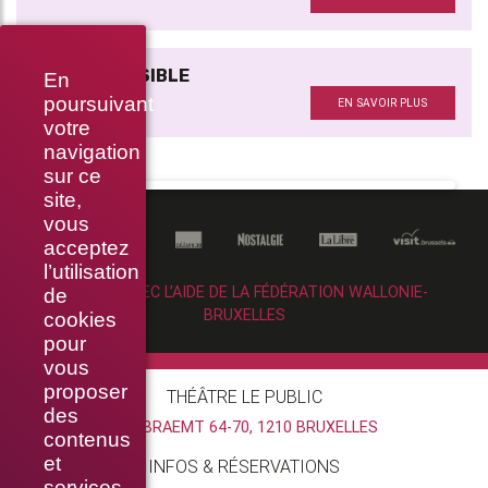
CIRQUE INVISIBLE
En
Avec
poursuivant
EN SAVOIR PLUS
votre
navigation
sur ce
site,
vous
acceptez
l’utilisation
RÉALISÉ AVEC L’AIDE DE LA FÉDÉRATION WALLONIE-
de
BRUXELLES
cookies
pour
vous
proposer
THÉÂTRE LE PUBLIC
des
RUE BRAEMT 64-70, 1210 BRUXELLES
contenus
et
INFOS & RÉSERVATIONS
services