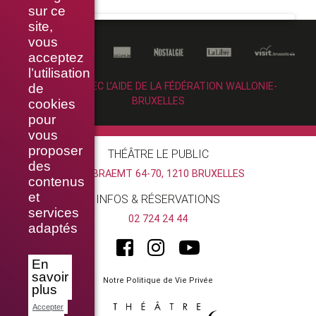
sur ce
site,
vous
acceptez
l’utilisation
RÉALISÉ AVEC L’AIDE DE LA FÉDÉRATION WALLONIE-
de
BRUXELLES
cookies
pour
vous
proposer
THÉÂTRE LE PUBLIC
des
RUE BRAEMT 64-70, 1210 BRUXELLES
contenus
et
INFOS & RÉSERVATIONS
services
02 724 24 44
adaptés
En
savoir
Notre Politique de Vie Privée
plus
Accepter