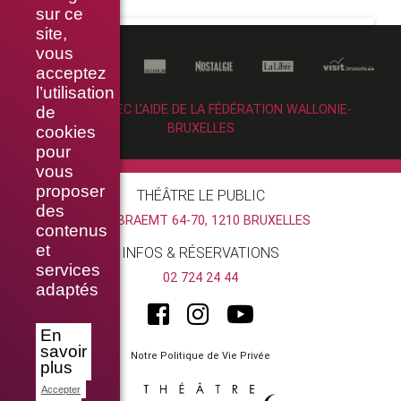
sur ce
site,
vous
acceptez
l’utilisation
RÉALISÉ AVEC L’AIDE DE LA FÉDÉRATION WALLONIE-
de
BRUXELLES
cookies
pour
vous
proposer
THÉÂTRE LE PUBLIC
des
RUE BRAEMT 64-70, 1210 BRUXELLES
contenus
et
INFOS & RÉSERVATIONS
services
02 724 24 44
adaptés
En
savoir
Notre Politique de Vie Privée
plus
Accepter