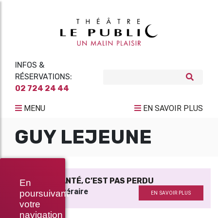
INFOS &
RÉSERVATIONS:
02 724 24 44
MENU
EN SAVOIR PLUS
GUY LEJEUNE
SI C’EST CHANTÉ, C’EST PAS PERDU
En
Recherche littéraire
poursuivant
EN SAVOIR PLUS
votre
navigation