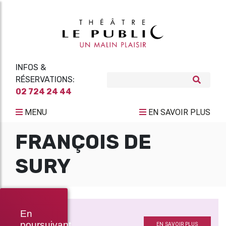
INFOS &
RÉSERVATIONS:
02 724 24 44
MENU
EN SAVOIR PLUS
FRANÇOIS DE
SURY
CLOSER
En
Projections
poursuivant
EN SAVOIR PLUS