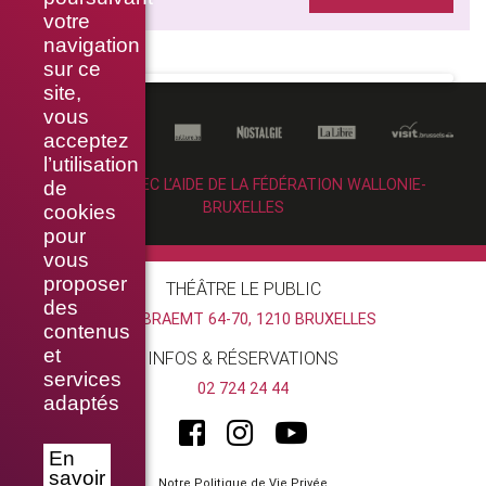
votre
navigation
sur ce
site,
vous
acceptez
l’utilisation
RÉALISÉ AVEC L’AIDE DE LA FÉDÉRATION WALLONIE-
de
BRUXELLES
cookies
pour
vous
proposer
THÉÂTRE LE PUBLIC
des
RUE BRAEMT 64-70, 1210 BRUXELLES
contenus
et
INFOS & RÉSERVATIONS
services
02 724 24 44
adaptés
En
savoir
Notre Politique de Vie Privée