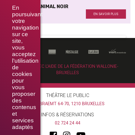
TRISTESSE ANIMAL NOIR
En
Dramaturgie
poursuivant
EN SAVOIR PLUS
votre
navigation
sur ce
site,
vous
acceptez
l’utilisation
RÉALISÉ AVEC L’AIDE DE LA FÉDÉRATION WALLONIE-
de
BRUXELLES
cookies
pour
vous
proposer
THÉÂTRE LE PUBLIC
des
RUE BRAEMT 64-70, 1210 BRUXELLES
contenus
et
INFOS & RÉSERVATIONS
services
02 724 24 44
adaptés