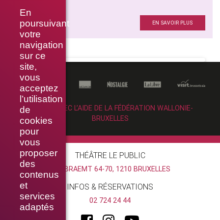
LA FORÊT
En
Avec
poursuivant
EN SAVOIR PLUS
votre
navigation
sur ce
site,
vous
acceptez
l’utilisation
RÉALISÉ AVEC L’AIDE DE LA FÉDÉRATION WALLONIE-
de
BRUXELLES
cookies
pour
vous
proposer
THÉÂTRE LE PUBLIC
des
RUE BRAEMT 64-70, 1210 BRUXELLES
contenus
et
INFOS & RÉSERVATIONS
services
02 724 24 44
adaptés