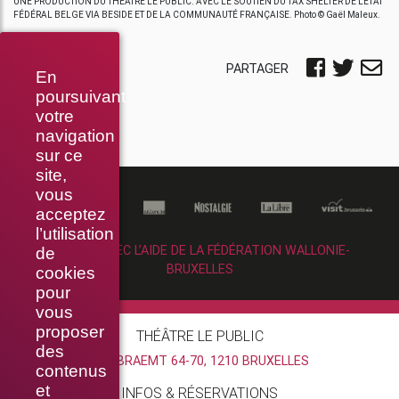
UNE PRODUCTION DU THÉÂTRE LE PUBLIC. AVEC LE SOUTIEN DU TAX SHELTER DE L’ÉTAT
FÉDÉRAL BELGE VIA BESIDE ET DE LA COMMUNAUTÉ FRANÇAISE. Photo © Gaël Maleux.
PARTAGER
En
poursuivant
votre
navigation
sur ce
site,
vous
acceptez
l’utilisation
RÉALISÉ AVEC L’AIDE DE LA FÉDÉRATION WALLONIE-
de
BRUXELLES
cookies
pour
vous
proposer
THÉÂTRE LE PUBLIC
des
RUE BRAEMT 64-70, 1210 BRUXELLES
contenus
et
INFOS & RÉSERVATIONS