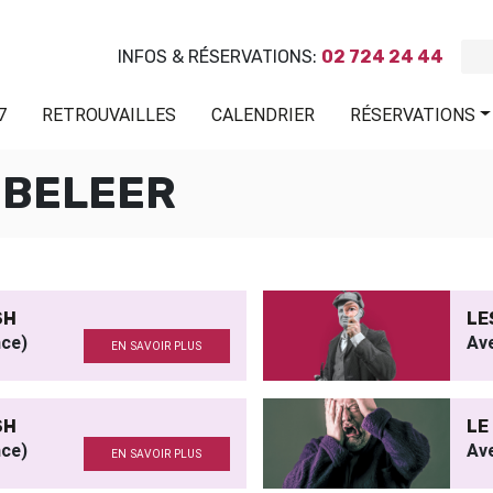
INFOS & RÉSERVATIONS:
02 724 24 44
7
RETROUVAILLES
CALENDRIER
RÉSERVATIONS
BBELEER
SH
LE
nce)
Ave
EN SAVOIR PLUS
SH
LE
nce)
Av
EN SAVOIR PLUS