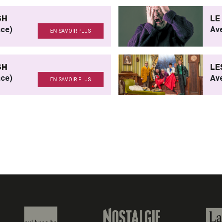
SH
LE
nce)
Av
EN SAVOIR PLUS
SH
LE
nce)
Ave
EN SAVOIR PLUS