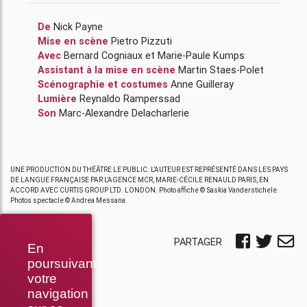
De
Nick Payne
Mise en scène
Pietro Pizzuti
Avec
Bernard Cogniaux
et
Marie-Paule Kumps
Assistant à la mise en scène
Martin Staes-Polet
Scénographie et costumes
Anne Guilleray
Lumière
Reynaldo Ramperssad
Son
Marc-Alexandre Delacharlerie
UNE PRODUCTION DU THÉÂTRE LE PUBLIC. L’AUTEUR EST REPRÉSENTÉ DANS LES PAYS
DE LANGUE FRANÇAISE PAR L’AGENCE MCR, MARIE-CÉCILE RENAULD PARIS, EN
ACCORD AVEC CURTIS GROUP LTD. LONDON. Photo affiche © Saskia Vanderstichele.
Photos spectacle © Andrea Messana.
PARTAGER
En
poursuivant
votre
navigation