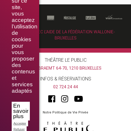
sur ce
site,
vous
acceptez
l’utilisation
RÉALISÉ AVEC L’AIDE DE LA FÉDÉRATION WALLONIE-
de
BRUXELLES
cookies
pour
vous
proposer
THÉÂTRE LE PUBLIC
des
RUE BRAEMT 64-70, 1210 BRUXELLES
contenus
et
INFOS & RÉSERVATIONS
services
02 724 24 44
adaptés
En
savoir
Notre Politique de Vie Privée
plus
Accepter
Refuser