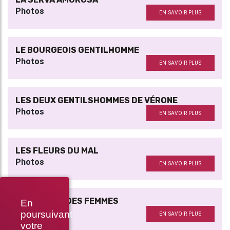
Photos
EN SAVOIR PLUS
LE BOURGEOIS GENTILHOMME
Photos
EN SAVOIR PLUS
LES DEUX GENTILSHOMMES DE VÉRONE
Photos
EN SAVOIR PLUS
LES FLEURS DU MAL
Photos
EN SAVOIR PLUS
TROIS GRANDES FEMMES
En
Photos
poursuivant
EN SAVOIR PLUS
votre