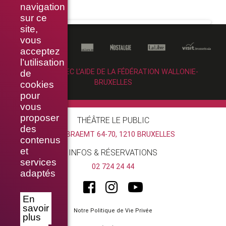
navigation
sur ce
site,
vous
acceptez
l’utilisation
RÉALISÉ AVEC L’AIDE DE LA FÉDÉRATION WALLONIE-
de
BRUXELLES
cookies
pour
vous
proposer
THÉÂTRE LE PUBLIC
des
RUE BRAEMT 64-70, 1210 BRUXELLES
contenus
et
INFOS & RÉSERVATIONS
services
02 724 24 44
adaptés
En
savoir
Notre Politique de Vie Privée
plus