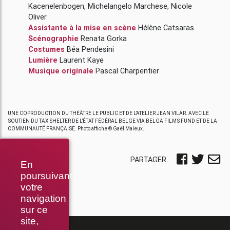
Kacenelenbogen
,
Michelangelo Marchese
,
Nicole
Oliver
Assistante à la mise en scène
Hélène Catsaras
Scénographie
Renata Gorka
Costumes
Béa Pendesini
Lumière
Laurent Kaye
Musique originale
Pascal Charpentier
UNE COPRODUCTION DU THÉÂTRE LE PUBLIC ET DE L’ATELIER JEAN VILAR. AVEC LE
SOUTIEN DU TAX SHELTER DE L’ÉTAT FÉDÉRAL BELGE VIA BELGA FILMS FUND ET DE LA
COMMUNAUTÉ FRANÇAISE. Photo affiche © Gaël Maleux.
PARTAGER
En
poursuivant
votre
navigation
sur ce
site,