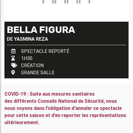
BELLA FIGURA
DE
YASMINA REZA
SPECTACLE REPORTÉ
1H30
CRÉATION
GRANDE SALLE
COVID-19 : Suite aux mesures sanitaires
des
différents
Conseils National de Sécurité, nous
nous voyons dans l’obligation d’annuler ce spectacle
pour cette saison et d’en reporter les représentations
ultérieurement.