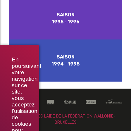
SAISON
1995 - 1996
SAISON
En
1994 - 1995
poursuivant
votre
navigation
sur ce
site,
vous
acceptez
l’utilisation
RÉALISÉ AVEC L’AIDE DE LA FÉDÉRATION WALLONIE-
de
BRUXELLES
cookies
pour