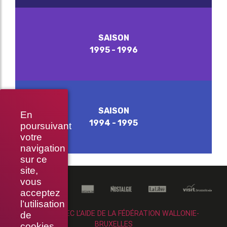
SAISON
1995 - 1996
SAISON
En
1994 - 1995
poursuivant
votre
navigation
sur ce
site,
vous
acceptez
l’utilisation
RÉALISÉ AVEC L’AIDE DE LA FÉDÉRATION WALLONIE-
de
BRUXELLES
cookies