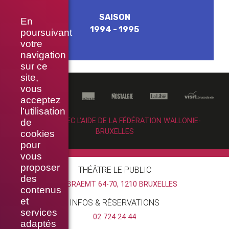
SAISON
En
1994 - 1995
poursuivant
votre
navigation
sur ce
site,
vous
acceptez
l’utilisation
RÉALISÉ AVEC L’AIDE DE LA FÉDÉRATION WALLONIE-
de
BRUXELLES
cookies
pour
vous
proposer
THÉÂTRE LE PUBLIC
des
RUE BRAEMT 64-70, 1210 BRUXELLES
contenus
et
INFOS & RÉSERVATIONS
services
02 724 24 44
adaptés