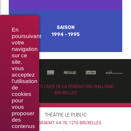
SAISON
En
1994 - 1995
poursuivant
votre
navigation
sur ce
site,
vous
acceptez
l’utilisation
RÉALISÉ AVEC L’AIDE DE LA FÉDÉRATION WALLONIE-
de
BRUXELLES
cookies
pour
vous
proposer
THÉÂTRE LE PUBLIC
des
RUE BRAEMT 64-70, 1210 BRUXELLES
contenus