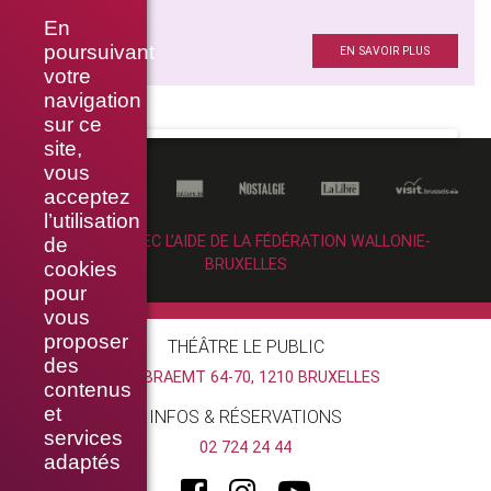
OUBLIE-MOI
En
Chorégraphie
poursuivant
EN SAVOIR PLUS
votre
navigation
sur ce
site,
vous
acceptez
l’utilisation
RÉALISÉ AVEC L’AIDE DE LA FÉDÉRATION WALLONIE-
de
BRUXELLES
cookies
pour
vous
proposer
THÉÂTRE LE PUBLIC
des
RUE BRAEMT 64-70, 1210 BRUXELLES
contenus
et
INFOS & RÉSERVATIONS
services
02 724 24 44
adaptés