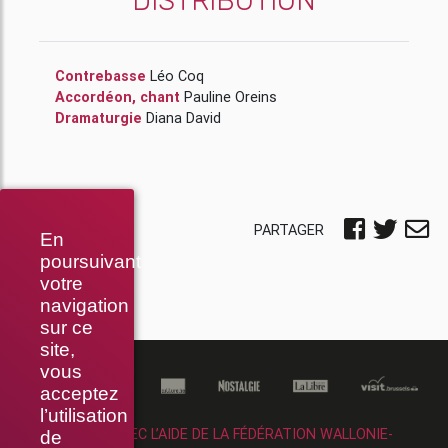
DISTRIBUTION
Contrebasse
Léo Coq
Accordéon, chant
Pauline Oreins
Dramaturgie
Diana David
PARTAGER
En
poursuivant
votre
navigation
sur ce
site,
vous
acceptez
l’utilisation
RÉALISÉ AVEC L’AIDE DE LA FÉDÉRATION WALLONIE-
de