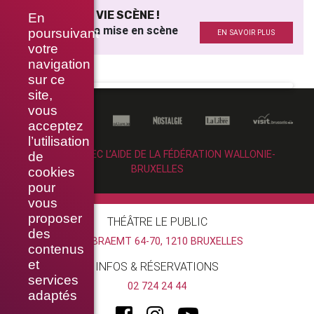
JE MÈNE UNE VIE SCÈNE !
En
Assistante à la mise en scène
poursuivant
EN SAVOIR PLUS
votre
navigation
sur ce
site,
vous
acceptez
l’utilisation
RÉALISÉ AVEC L’AIDE DE LA FÉDÉRATION WALLONIE-
de
BRUXELLES
cookies
pour
vous
proposer
THÉÂTRE LE PUBLIC
des
RUE BRAEMT 64-70, 1210 BRUXELLES
contenus
et
INFOS & RÉSERVATIONS
services
02 724 24 44
adaptés