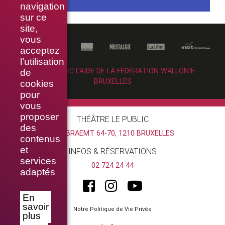
navigation
sur ce
site,
vous
acceptez
l’utilisation
RÉALISÉ AVEC L’AIDE DE LA FÉDÉRATION WALLONIE-
de
BRUXELLES
cookies
pour
vous
proposer
THÉÂTRE LE PUBLIC
des
RUE BRAEMT 64-70, 1210 BRUXELLES
contenus
et
INFOS & RÉSERVATIONS
services
02 724 24 44
adaptés
En
savoir
Notre Politique de Vie Privée
plus